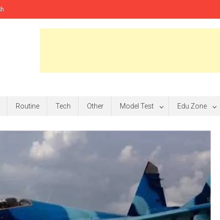
sh
Routine
Tech
Other
Model Test
Edu Zone