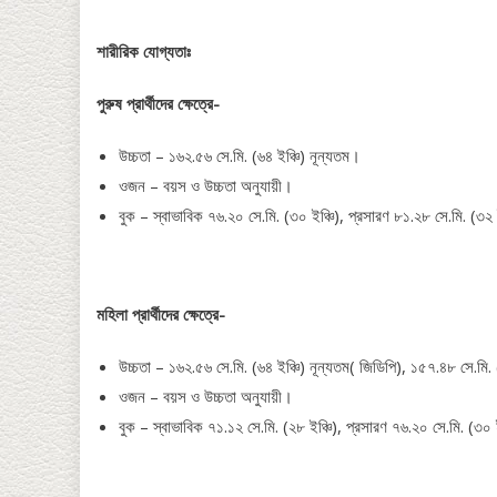
শারীরিক যোগ্যতাঃ
পুরুষ প্রার্থীদের ক্ষেত্রে-
উচ্চতা – ১৬২.৫৬ সে.মি. (৬৪ ইঞ্চি) নূন্যতম।
ওজন – বয়স ও উচ্চতা অনুযায়ী।
বুক – স্বাভাবিক ৭৬.২০ সে.মি. (৩০ ইঞ্চি), প্রসারণ ৮১.২৮ সে.মি. (৩২ 
মহিলা প্রার্থীদের ক্ষেত্রে-
উচ্চতা – ১৬২.৫৬ সে.মি. (৬৪ ইঞ্চি) নূন্যতম( জিডিপি), ১৫৭.৪৮ সে.মি. 
ওজন – বয়স ও উচ্চতা অনুযায়ী।
বুক – স্বাভাবিক ৭১.১২ সে.মি. (২৮ ইঞ্চি), প্রসারণ ৭৬.২০ সে.মি. (৩০ 