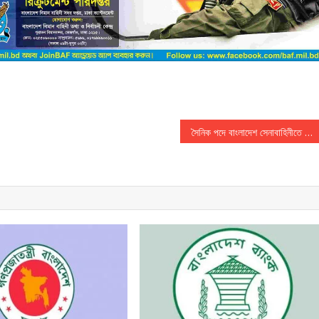
সৈনিক পদে বাংলাদেশ সেনাবাহিনীতে নিয়োগ বিজ্ঞপ্তি প্রকাশিত