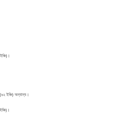
ইঞ্চি)।
(৬২ ইঞ্চি) অন্যান্য।
ইঞ্চি)।