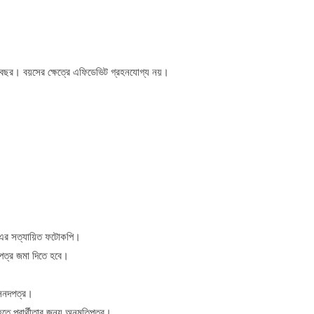
‘ফ্লাইট
ক্যাডেট’
নিয়োগ
বিজ্ঞপ্তি
২ বছর। বয়সের ক্ষেত্রে এফিডেভিট গ্রহনযোগ্য নয়।
ট এর সত্যায়িত ফটোকপি।
দপত্র জমা দিতে হবে।
ক সনদপত্র।
কট হতে প্রার্থীতার জন্য অনুমতিপত্র।