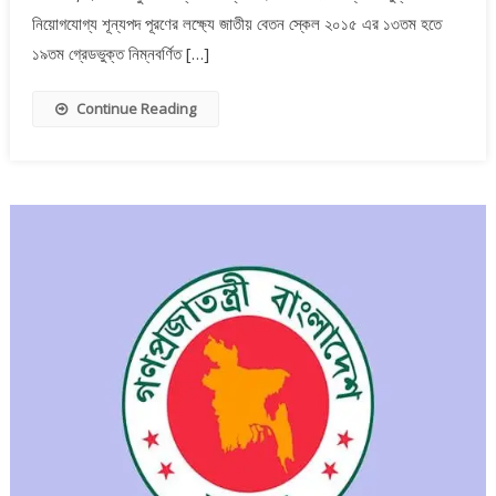
নিয়োগযোগ্য শূন্যপদ পূরণের লক্ষ্যে জাতীয় বেতন স্কেল ২০১৫ এর ১৩তম হতে
১৯তম গ্রেডভুক্ত নিম্নবর্ণিত […]
Continue Reading