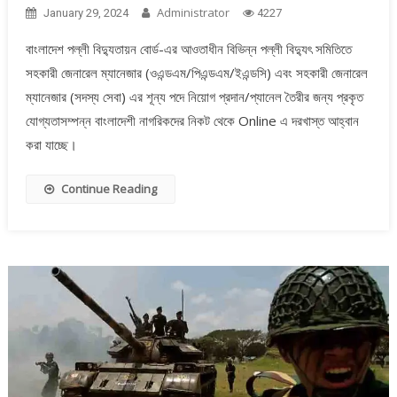
Administrator
January 29, 2024
4227
বাংলাদেশ পল্লী বিদ্যুতায়ন বোর্ড-এর আওতাধীন বিভিন্ন পল্লী বিদ্যুৎ সমিতিতে
সহকারী জেনারেল ম্যানেজার (ওএন্ডএম/পিএন্ডএম/ইএন্ডসি) এবং সহকারী জেনারেল
ম্যানেজার (সদস্য সেবা) এর শূন্য পদে নিয়োগ প্রদান/প্যানেল তৈরীর জন্য প্রকৃত
যোগ্যতাসম্পন্ন বাংলাদেশী নাগরিকদের নিকট থেকে Online এ দরখাস্ত আহ্বান
করা যাচ্ছে।
Continue Reading