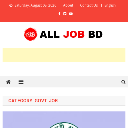
Skip
Saturday, August 08, 2026
About
Contact Us
English
to
content
All Job BD
An Online Job Portal
CATEGORY:
GOVT. JOB