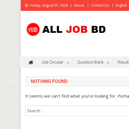
Skip
Friday, August 07, 2026
About
Contact Us
English
to
content
All Job BD
An Online Job Portal
Job Circular
Question Bank
Result
NOTHING FOUND
It seems we can’t find what you’re looking for. Perh
Search
for: