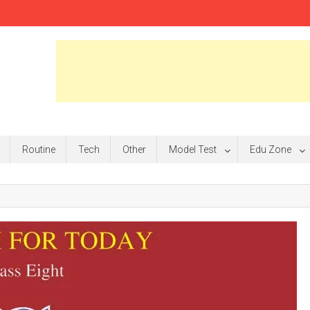
Routine
Tech
Other
Model Test
Edu Zone