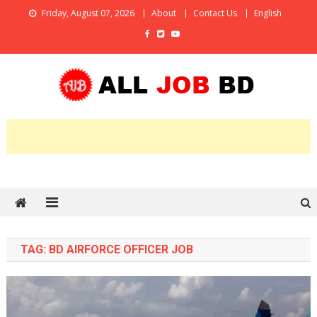
Skip
Friday, August 07, 2026
About
Contact Us
English
to
content
All Job BD
An Online Job Portal
TAG:
BD AIRFORCE OFFICER JOB