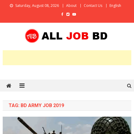
Skip
Saturday, August 08, 2026
About
Contact Us
English
to
content
All Job BD
An Online Job Portal
TAG:
BD ARMY JOB 2019