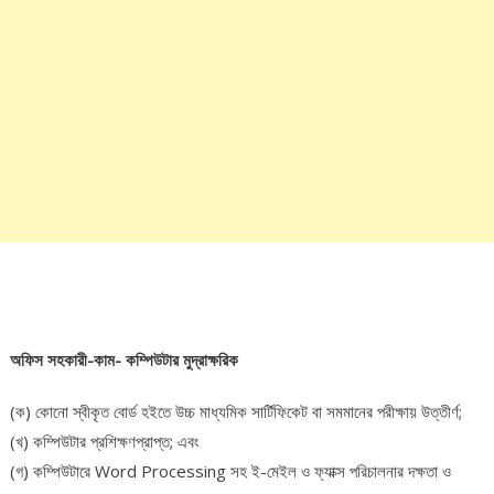
অফিস সহকারী-কাম- কম্পিউটার মুদ্রাক্ষরিক
(ক) কোনো স্বীকৃত বোর্ড হইতে উচ্চ মাধ্যমিক সার্টিফিকেট বা সমমানের পরীক্ষায় উত্তীর্ণ;
(খ) কম্পিউটার প্রশিক্ষণপ্রাপ্ত; এবং
(গ) কম্পিউটারে Word Processing সহ ই-মেইল ও ফ্যাক্স পরিচালনার দক্ষতা ও