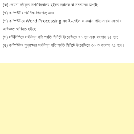
(ক) কোনো স্বীকৃত বিশ্ববিদ্যালয় হইতে স্নাতক বা সমমানের ডিগ্রী;
(খ) কম্পিউটার প্রশিক্ষণপ্রাপ্ত; এবং
(গ) কম্পিউটারে Word Processing সহ ই-মেইল ও ফ্যাক্স পরিচালনার দক্ষতা ও
অভিজ্ঞতা থাকিতে হইবে;
(ঘ) সাঁটলিপিতে সর্বনিম্ন গতি প্রতি মিনিটে ইংরেজিতে ৭০ শব্দ এবং বাংলায় ৪৫ শব্দ;
(ঙ) কম্পিউটার মুদ্রাক্ষরে সর্বনিম্ন গতি প্রতি মিনিটে ইংরেজিতে ৩০ ও বাংলায় ২৫ শব্দ।