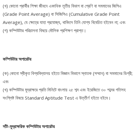
(খ) কোনো প্রার্থীর শিক্ষা জীবনে একাধিক তৃতীয় বিভাগ বা শ্রেণি বা সমমানের জিপিএ
(Grade Point Average) বা সিজিপিএ (Cumulative Grade Point
Average), যে ক্ষেত্রে যাহা প্রযোজ্য, থাকিলে তিনি যোগ্য বিবেচিত হইবেন না; এবং
(গ) কম্পিউটার পরিচালনা বিষয়ে মৌলিক প্রশিক্ষণ প্রাপ্ত।
কম্পিউটার অপারেটর
(ক) কোনো স্বীকৃত বিশ্ববিদ্যালয় হইতে বিজ্ঞান বিভাগে স্নাতক (সম্মান) বা সমমানের ডিগ্রী;
এবং
(খ) কম্পিউটার মুদ্রাক্ষরে প্রতি মিনিটে বাংলায় ২৫ শব্দ এবং ইরেজিতে ৩০ শব্দের গতিসহ
সংশ্লিষ্ট বিষয়ে Standard Aptitude Test এ উত্তীর্ণ হইতে হইবে।
সাঁট-মুদ্রাক্ষরিক কম্পিউটার অপারেটর