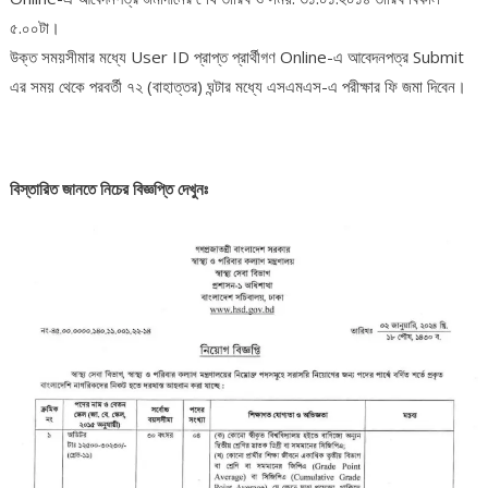
৫.০০টা।
উক্ত সময়সীমার মধ্যে User ID প্রাপ্ত প্রার্থীগণ Online-এ আবেদনপত্র Submit
এর সময় থেকে পরবর্তী ৭২ (বাহাত্তর) ঘন্টার মধ্যে এসএমএস-এ পরীক্ষার ফি জমা দিবেন।
বিস্তারিত জানতে নিচের বিজ্ঞপ্তি দেখুনঃ