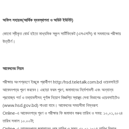
অফিস সহায়ক(আর্থিক ব্যবস্থাপনা ও অডিট ইউনিট)
কোনো স্বীকৃত বোর্ড হইতে মাধ্যমিক স্কুল সার্টিফিকেট (এসএসসি) বা সমমানের পরীক্ষায়
উত্তীর্ণ।
আবেদনের নিয়ম
পরীক্ষায় অংশগ্রহণে ইচ্ছুক প্রার্থীগণ http:/hsd.teletalk.com.bd ওয়েবসাইটে
আবেদনপত্র পূরণ করবেন। এছাড়া ফরম পূরণ, জমাদানের নির্দেশাবলী এবং অন্যান্য
প্রযোজ্য শর্ত ও তথ্যাবলীসহ পূর্ণাঙ্গ নিয়োগ বিজ্ঞপ্তি স্বাস্থ্য সেবা বিভাগের ওয়েবসাইটেও
(www.hsd.gov.bd) পাওয়া যাবে। আবেদনের সময়সীমা নিম্নরূপ:
Online-এ আবেদনপত্র পূরণ ও পরীক্ষার ফি জমাদান শুরুর তারিখ ও সময়: ১০,০১,২০২৪
তারিখ সকাল ১০.০০টা;
Online-এ আবেদনপত্র জমাদানের শেষ তারিখ ও সময়: ৩১.০১.২০১৪ তারিখ বিকাল